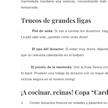
mermelada mantiene esa esencia, concentrando todo e
temporada.
Trucos de grandes ligas
·
Piel de seda:
Si van a cocinar los duraznos, há
La piel sale sola, ¡quedan como unas divas!
·
El spa del durazno:
Si están muy duros, déjenl
que un relevista calentando en el
bullpen.
·
El jonrón de la merienda:
Unir la fruta fresca 
to-back
. Prueben una rodaja de durazno con un toque d
victoria segura en el noveno
inning
!
¡A cocinar, reinas! Copa “Ca
1. Corten duraznos frescos en mitades y pásenlos un mi