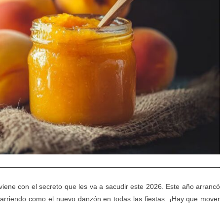
 viene con el secreto que les va a sacudir este 2026. Este año arrancó
arriendo como el nuevo danzón en todas las fiestas. ¡Hay que mover