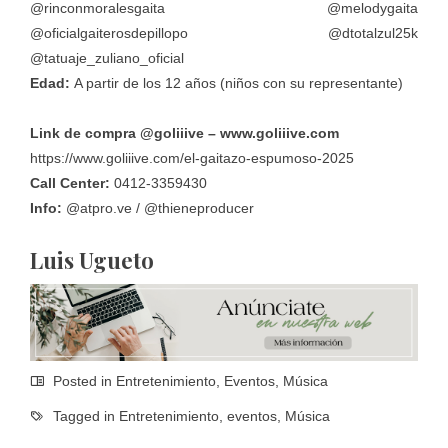
@rinconmoralesgaita @melodygaita
@oficialgaiterosdepillopo @dtotalzul25k
@tatuaje_zuliano_oficial
Edad:
A partir de los 12 años (niños con su representante)
Link de compra @goliiive –
www.goliiive.com
https://www.goliiive.com/el-gaitazo-espumoso-2025
Call Center:
0412-3359430
Info:
@
atpro.ve
/ @thieneproducer
Luis Ugueto
Posted in
Entretenimiento
,
Eventos
,
Música
Tagged in
Entretenimiento
,
eventos
,
Música