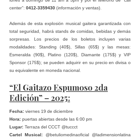
center”:
0412-3359430
(información y ventas).
Además de esta explosión musical gaitera garantizada con
total seguridad, habrá stands de comidas, bebidas y demás
sorpresas. Los precios de los boletos incluyen varias
modalidades: Standing (40$), Sillas (65$) y las mesas:
Esmeralda (90$), Platino (120$), Diamante (175$) y VIP
Sponsor (175$); se pueden adquirir en su precio en divisa o
su equivalente en moneda nacional.
“El Gaitazo Espumoso 2da
Edición” – 2025:
Fecha:
viernes 19 de diciembre
Hora:
puertas abiertas desde las 6:00 pm
Lugar:
Terraza del CCCT @tuccct
Cartel Musical:
@betuliomedinaoficial @ladimensionlatina