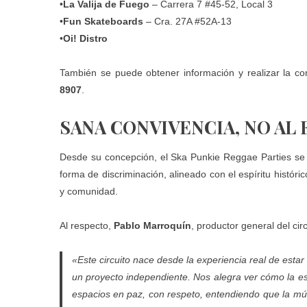
•
La Valija de Fuego
– Carrera 7 #45-52, Local 3
•
Fun Skateboards
– Cra. 27A #52A-13
•
Oi! Distro
También se puede obtener información y realizar la co
8907
.
SANA CONVIVENCIA, NO AL
Desde su concepción, el Ska Punkie Reggae Parties se p
forma de discriminación, alineado con el espíritu histór
y comunidad.
Al respecto,
Pablo Marroquín
, productor general del cir
«Este circuito nace desde la experiencia real de estar e
un proyecto independiente. Nos alegra ver cómo la esc
espacios en paz, con respeto, entendiendo que la mú