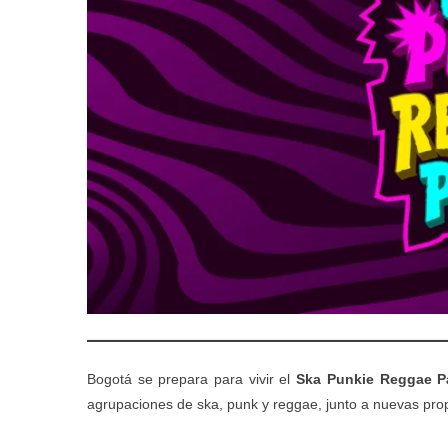
Bogotá se prepara para vivir el
Ska Punkie Reggae Pa
agrupaciones de ska, punk y reggae, junto a nuevas pro