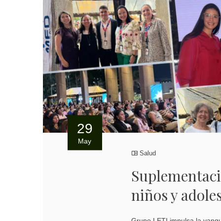
29
May
Salud
Suplementació
niños y adole
Grupo LETI impulsa la vangu