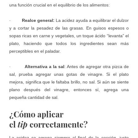
una función crucial en el equilibrio de los alimentos:
·
Realce general:
La
acidez ayuda
a equilibrar el dulzor
y a cortar la pesadez de las grasas. En guisos espesos o
sopas ricas en carne y vegetales, un toque ácido “levanta” el
plato, haciendo que todos los ingredientes sean más
perceptibles en el paladar.
·
Alternativa a la sal
: Antes de agregar otra pizca de
sal, prueba agregar unas gotas de vinagre. Si el plato
mejora, significa que le faltaba brillo, no sal. Si aún se siente
plano después del vinagre, entonces sí, agrega una
pequeña cantidad de sal.
¿Cómo aplicar
el
tip
correctamente?
La acidez se agrega siempre al final de la cocción, justo