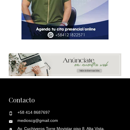
Contacto
+58 414 8687697
medioscg@gmail.com
Av. Cuchiveros Torre Movistar piso 8. Alta Vista.