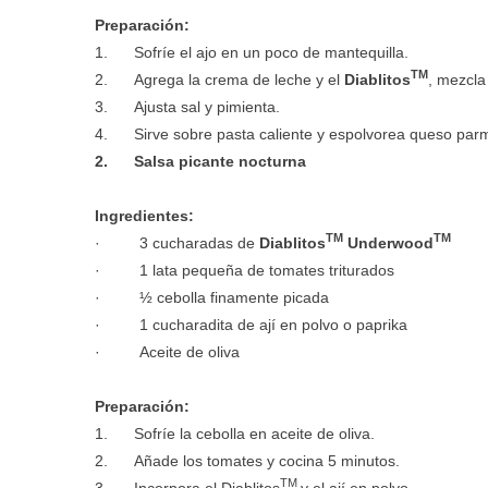
Preparación:
1. Sofríe el ajo en un poco de mantequilla.
TM
2. Agrega la crema de leche y el
Diablitos
, mezcla
3. Ajusta sal y pimienta.
4. Sirve sobre pasta caliente y espolvorea queso par
2. Salsa picante nocturna
Ingredientes:
TM
TM
· 3 cucharadas de
Diablitos
Underwood
· 1 lata pequeña de tomates triturados
· ½ cebolla finamente picada
· 1 cucharadita de ají en polvo o paprika
· Aceite de oliva
Preparación:
1. Sofríe la cebolla en aceite de oliva.
2. Añade los tomates y cocina 5 minutos.
TM
3. Incorpora el Diablitos
y el ají en polvo.