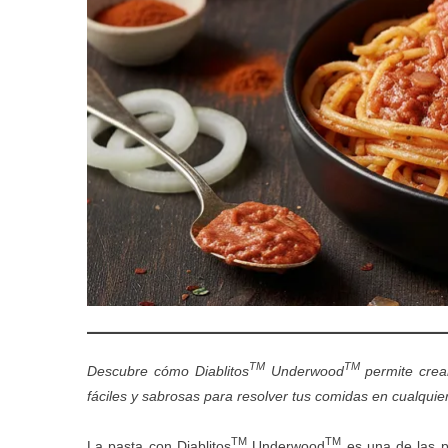
TM
TM
Descubre cómo
Diablitos
Underwood
permite crea
fáciles y sabrosas para resolver tus comidas en cualqui
TM
TM
La pasta con
Diablitos
Underwood
es una de las pr