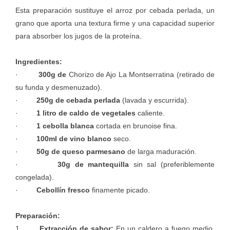
Esta preparación sustituye el arroz por cebada perlada, un
grano que aporta una textura firme y una capacidad superior
para absorber los jugos de la proteína.
Ingredientes:
·
300g de
Chorizo de Ajo La Montserratina
(retirado de
su funda y desmenuzado).
·
250g de cebada perlada
(lavada y escurrida).
·
1 litro de caldo de vegetales
caliente.
·
1 cebolla blanca
cortada en brunoise fina.
·
100ml de vino blanco
seco.
·
50g de queso parmesano
de larga maduración.
·
30g de mantequilla
sin sal (preferiblemente
congelada).
·
Cebollín fresco
finamente picado.
Preparación:
1.
Extracción de sabor:
En un caldero a fuego medio,