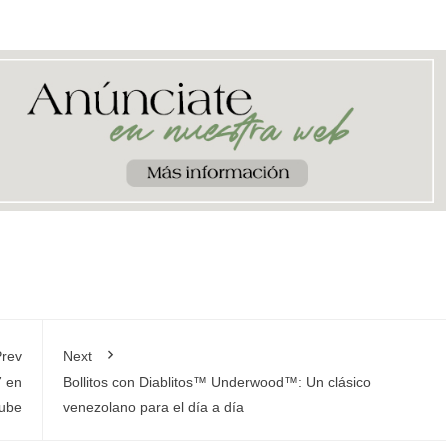
rev
Next
7 en
Bollitos con Diablitos™ Underwood™: Un clásico
Tube
venezolano para el día a día