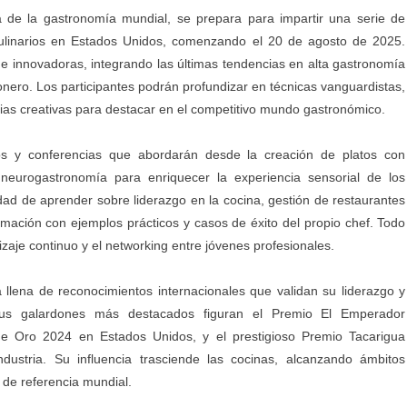
a de la gastronomía mundial, se prepara para impartir una serie de
 culinarios en Estados Unidos, comenzando el 20 de agosto de 2025.
e innovadoras, integrando las últimas tendencias en alta gastronomía
onero. Los participantes podrán profundizar en técnicas vanguardistas,
egias creativas para destacar en el competitivo mundo gastronómico.
icos y conferencias que abordarán desde la creación de platos con
 neurogastronomía para enriquecer la experiencia sensorial de los
ad de aprender sobre liderazgo en la cocina, gestión de restaurantes
ormación con ejemplos prácticos y casos de éxito del propio chef. Todo
izaje continuo y el networking entre jóvenes profesionales.
a llena de reconocimientos internacionales que validan su liderazgo y
 sus galardones más destacados figuran el Premio El Emperador
de Oro 2024 en Estados Unidos, y el prestigioso Premio Tacarigua
dustria. Su influencia trasciende las cocinas, alcanzando ámbitos
 de referencia mundial.