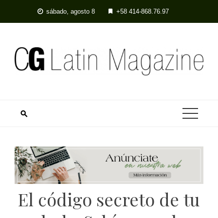
Skip
sábado, agosto 8
+58 414-868.76.97
to
content
El código secreto de tu