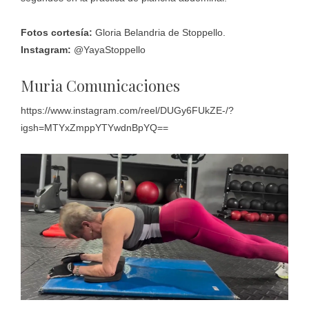
Fotos cortesía:
Gloria Belandria de Stoppello.
Instagram:
@YayaStoppello
Muria Comunicaciones
https://www.instagram.com/reel/DUGy6FUkZE-/?
igsh=MTYxZmppYTYwdnBpYQ==