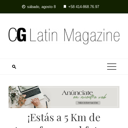
Skip
sábado, agosto 8
+58 414-868.76.97
to
content
¡Estás a 5 Km de