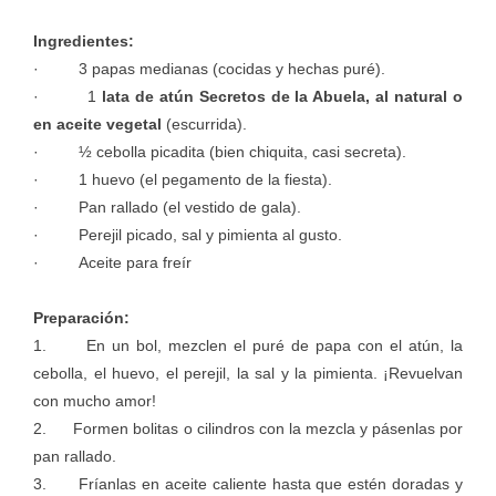
Ingredientes:
· 3 papas medianas (cocidas y hechas puré).
· 1
lata de atún Secretos de la Abuela, al natural o
en aceite vegetal
(escurrida).
· ½ cebolla picadita (bien chiquita, casi secreta).
· 1 huevo (el pegamento de la fiesta).
· Pan rallado (el vestido de gala).
· Perejil picado, sal y pimienta al gusto.
· Aceite para freír
Preparación:
1. En un bol, mezclen el puré de papa con el atún, la
cebolla, el huevo, el perejil, la sal y la pimienta. ¡Revuelvan
con mucho amor!
2. Formen bolitas o cilindros con la mezcla y pásenlas por
pan rallado.
3. Fríanlas en aceite caliente hasta que estén doradas y