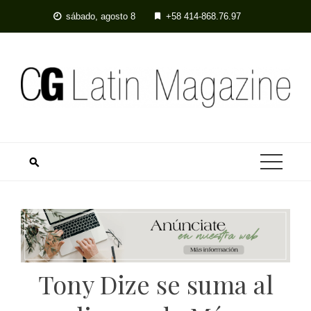
Skip
sábado, agosto 8
+58 414-868.76.97
to
content
Tony Dize se suma al