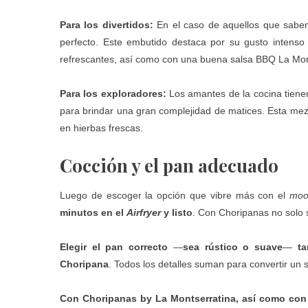
Para los divertidos:
En el caso de aquellos que saben 
perfecto. Este embutido destaca por su gusto intenso a 
refrescantes, así como con una buena
salsa BBQ La Mon
Para los exploradores:
Los amantes de la cocina tien
para brindar una gran complejidad de matices. Esta mez
en hierbas frescas.
Cocción y el pan adecuado
Luego de escoger la opción que vibre más con el
moo
minutos en el
Airfryer
y listo
. Con Choripanas no solo s
Elegir el pan correcto
—
sea rústico o suave
—
tam
Choripana
. Todos los detalles suman para convertir u
Con Choripanas by La Montserratina, así como con e