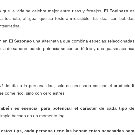
que la vida se celebra mejor entre risas y festejos,
El Tocinazo
es
tocineta, al igual que su textura irresistible. Es ideal con bebidas
tserratina.
en en
El Sazonao
una alternativa que combina especias seleccionadas
cla de sabores puede potenciarse con un té frío y una guasacaca rica
d
del día o la personalidad, solo es necesario cocinar el producto
5
e come rico, sino con cero estrés.
bién es esencial para potenciar el carácter de cada tipo de
n simple bocado en un momento
top
.
stos tips, cada persona tiene las herramientas necesarias para